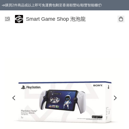
📣購買2件商品或以上即可免運費包郵至香港順豐站/順豐智能櫃📦
Smart Game Shop 泡泡龍