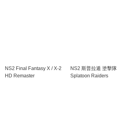
NS2 Final Fantasy X / X-2
NS2 斯普拉遁 塗擊隊
HD Remaster
Splatoon Raiders