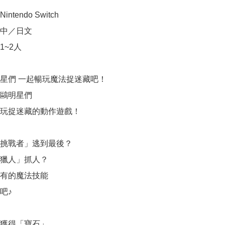
tendo Switch

中／日文

~2人

星們 一起暢玩魔法捉迷藏吧！

鷗明星們

玩捉迷藏的動作遊戲！

挑戰者」逃到最後？

獵人」抓人？

有的魔法技能

♪

獲得「寶石」。
