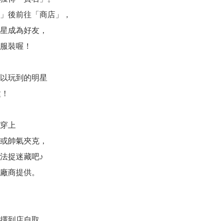
」後前往「商店」，

星成為好友，

服裝喔！

以玩到的明星

！

穿上

或帥氣夾克，

法捉迷藏吧♪

廠商提供。

擇到店自取。
