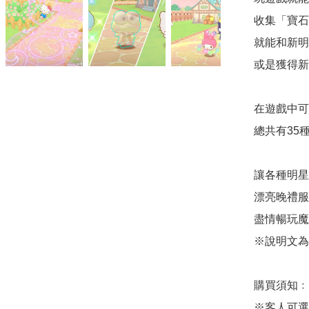
收集「寶石
就能和新明
或是獲得新
在遊戲中可
總共有35種
讓各種明星
漂亮晚禮服
盡情暢玩魔
※說明文為
購買須知﹕

※客人可選