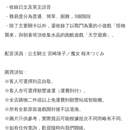
・收錄日文及英文語音

・難易度分為普通、簡單、困難，3個階段

・除了主要關卡以外，還收錄了以戰鬥為重的小遊戲「怪物
襲來」與朝著塔頂收集水晶的跑酷遊戲「天空迴廊」。

配音演員：公主騎士 宮崎珠子／魔女 桜木つぐみ

購買須知﹕

※客人可選擇到店自取。

※客人亦可選擇順豐速運（運費到付）。

※全店購物二件或以上免運費到順豐站或智能櫃。

※所有全新原裝遊戲開封後不設退換。

※圖片只供參考，實際貨品可能根據批次不同而略有不同。

※如有任何查詢，歡迎隨時向我們聯絡。