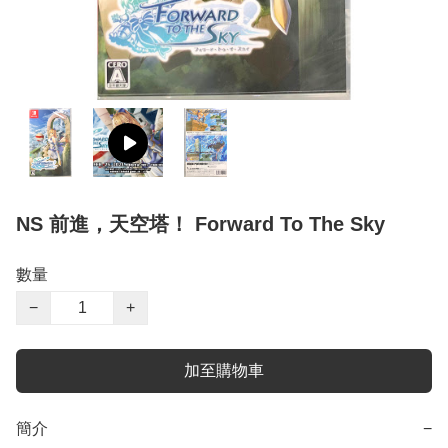
NS 前進，天空塔！ Forward To The Sky
數量
−
+
加至購物車
簡介
−