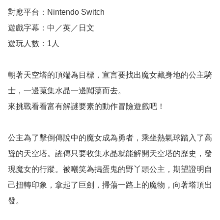
對應平台：Nintendo Switch

遊戲字幕：中／英／日文

遊玩人數：1人 

朝著天空塔的頂端為目標，宣言要找出魔女藏身地的公主騎
士，一邊蒐集水晶一邊闖蕩而去。

來挑戰看看富有解謎要素的動作冒險遊戲吧！

公主為了擊倒傳說中的魔女成為勇者，乘坐熱氣球踏入了高
聳的天空塔。謠傳只要收集水晶就能解開天空塔的歷史，發
現魔女的行蹤。被嘲笑為搗蛋鬼的野丫頭公主，期望證明自
己扭轉印象，拿起了巨劍，掃蕩一路上的魔物，向著塔頂出
發。
