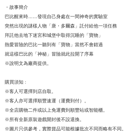
・故事簡介

巴比醒來時……發現自己身處在一間神奇的實驗室

突然出現的謎樣人物「唐・多爾森」託付給他一項任務

拜託他去地下迷宮和城堡中取得沉睡的「寶物」

熱愛冒險的巴比一聽到有「寶物」當然不會錯過

就這樣巴比的「神秘」冒險就此拉開了序幕

※說明文為廠商提供。

購買須知﹕

※客人可選擇到店自取。

※客人亦可選擇順豐速運（運費到付）。

※全店購物二件或以上免運費到順豐站或智能櫃。

※所有全新原裝遊戲開封後不設退換。

※圖片只供參考，實際貨品可能根據批次不同而略有不同。
