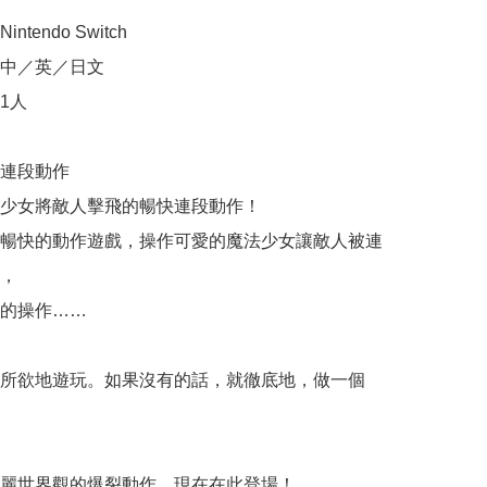
tendo Switch

中／英／日文

人

 連段動作

少女將敵人擊飛的暢快連段動作！

暢快的動作遊戲，操作可愛的魔法少女讓敵人被連
，

的操作……

所欲地遊玩。如果沒有的話，就徹底地，做一個
麗世界觀的爆裂動作，現在在此登場！
