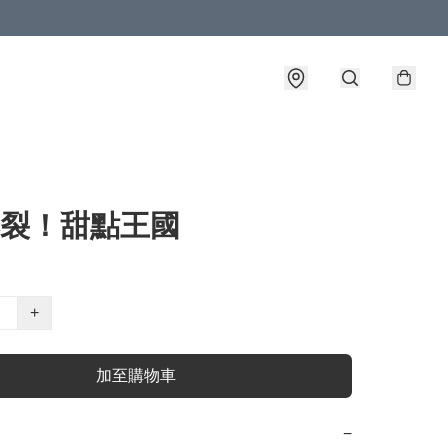
爆裂！甜點王國
+
加至購物車
−