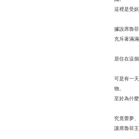
這裡是受妖
據說席魯菲
充斥著滿滿
居住在這個
可是有一天
物。

至於為什麼
究竟蕾夢、
讓席魯菲王