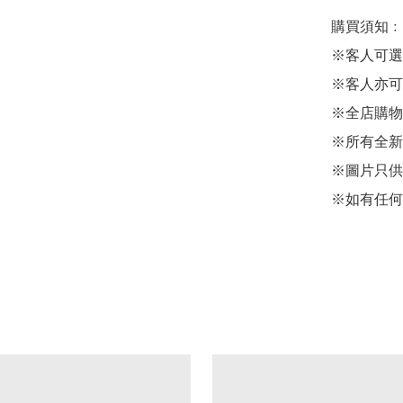
購買須知﹕

※客人可選
※客人亦可
※全店購物
※所有全新
※圖片只供
※如有任何