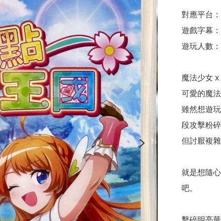
對應平台：Nin
遊戲字幕：
遊玩人數：1
魔法少女 x
可愛的魔法
雖然想遊玩
段攻擊粉碎
但討厭複雜
就是想隨心
吧。

擊碎明亮華