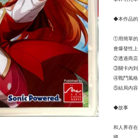
◆本作品的
①用簡單的
會爆發性上
②透過商店
③關卡內到
④戰鬥風格
⑤結局內容
◆故事

和人界存在
國。
