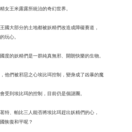
精女王米露露所統治的奇幻世界。

王國大部分的土地都被妖精們改造成障礙賽道，

的玩心。

國度的妖精們是一群純真無邪、開朗快樂的生物。

，他們被邪惡之心埃比珥控制，變身成了凶暴的魔
會受到埃比珥的控制，目前仍是個謎團。

茗特、帕比三人能否將埃比珥趕出妖精們的心，

國恢復和平呢？
