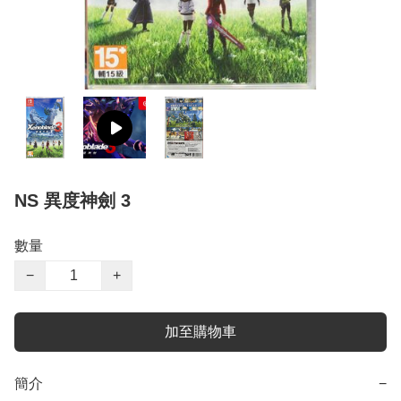
NS 異度神劍 3
數量
−
+
加至購物車
簡介
−