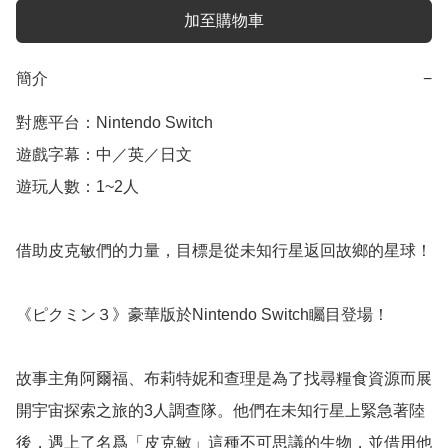
加至購物車
簡介
−
對應平台：Nintendo Switch

遊戲字幕：中／英／日文

遊玩人數：1~2人 

借助皮克敏們的力量，目標是從未知行星返回故鄉的星球！

《ピクミン３》豪華版於Nintendo Switch矚目登場！

故事主角阿爾福、布莉特妮和查理是為了找尋糧食資源而展
開宇宙探索之旅的3人調查隊。他們在未知行星上緊急著陸
後，遇上了名爲「皮克敏」這種不可思議的生物，並借用他