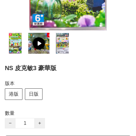
NS 皮克敏3 豪華版
版本
港版
日版
數量
−
+