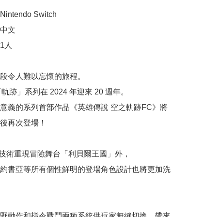
tendo Switch

中文

人

段令人難以忘懷的旅程。

軌跡」系列在 2024 年迎來 20 週年。

意義的系列首部作品《英雄傳說 空之軌跡FC》將
後再次登場！

D 技術重現冒險舞台「利貝爾王國」外，

約書亞等所有個性鮮明的登場角色設計也將更加洗
野動作和指令戰鬥兩種系統供玩家無縫切換，帶來