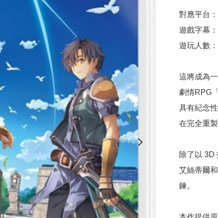
對應平台：Nin
遊戲字幕：
遊玩人數：1
這將成為一
劇情RPG「
具有紀念性
在完全重製
除了以 3
艾絲蒂爾和
鍊。

本作提供原