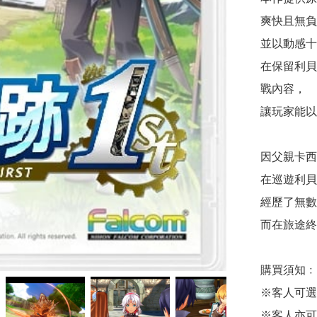
爽快且無負
並以動感十
在保留利貝
戰內容，

讓玩家能以
因父親卡西
在巡遊利貝
經歷了無數
而在旅途終
購買須知﹕

※客人可選
※客人亦可