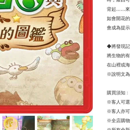
背起……來
如會開花的
會成為提示
◆將發現記
將生物的有
在山裡或海
※說明文為
購買須知﹕

※客人可選
※客人亦可
※全店購物
※所有全新