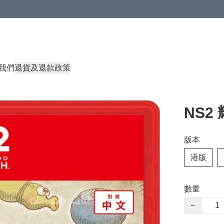
我們
退貨及退款政策
NS2
版本
港版
數量
−