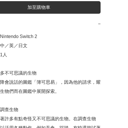
加至購物車
−
tendo Switch 2

中／英／日文

人

多不可思議的生物

降會說話的圖鑑「簿可思易」，因為他的請求，耀
生物們而在圖鑑中展開探索。

調查生物

著許多有點奇怪又不可思議的生物。在調查生物
以活用各種動作，例如吞食、踩踏，有時還能試著