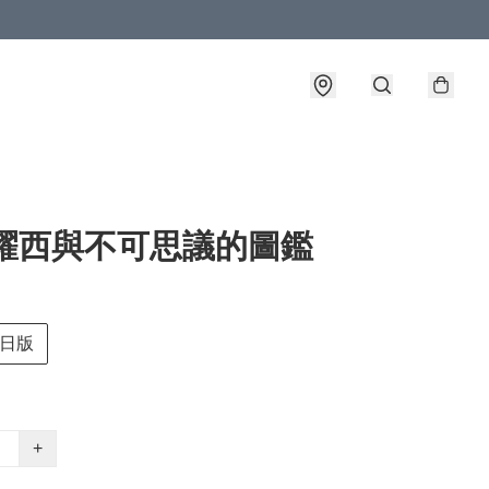
 耀西與不可思議的圖鑑
日版
+