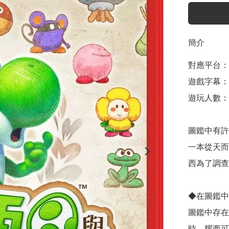
簡介
對應平台：Nin
遊戲字幕：
遊玩人數：1
圖鑑中有許
一本從天而
西為了調查
◆在圖鑑中
圖鑑中存在
時，耀西可